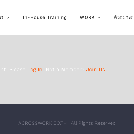
ut
In-House Training
WORK
ตัวอย่าง
ent. Please
Log In
. Not a Member?
Join Us
ACROSSWORK.CO.TH | All Rights Reserved