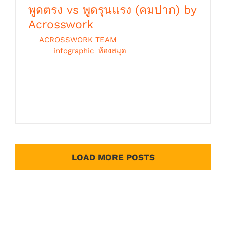
พูดตรง vs พูดรุนแรง (คมปาก) by
Acrosswork
By
ACROSSWORK TEAM
|
มีนาคม 16th,
2026
|
infographic
,
ห้องสมุด
พูดตรง vs พูดรุนแรง “ คมปาก ” By.
Acrosswork Team พ [...]
LOAD MORE POSTS