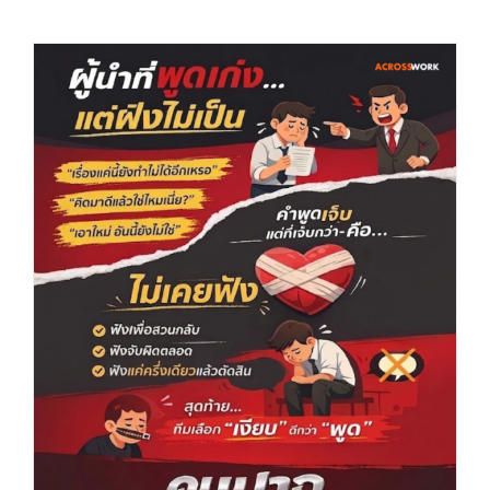
ผู้นำที่พูดเก่ง…แต่ฟังไม่เป็น (คมปาก) by
Acrosswork