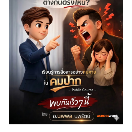
พูดตรง vs พูดรุนแรง (คมปาก) by
Acrosswork