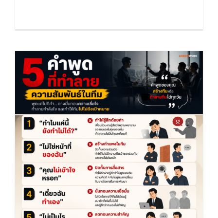
ขึ้น" “ คมปาก ” By. [...]
5 คำพูดที่ทำลายความสัมพันธ์ในทีม (คมปาก)
by Acrosswork