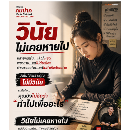
วินัยไม่เคยหายไป…แค่คุณยังไม่รู้ว่าทำไปเพื่อ
อะไร (คมปาก) by Acrosswork