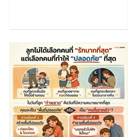
ความขี้เกียจ หรือ…แค่ไม่เห็นคุณค่า “
คมปาก ” By. Acrosswor [...]
ลูกรักพ่อหรือแม่มากกว่ากัน ? (คมปาก) by
Acrosswork