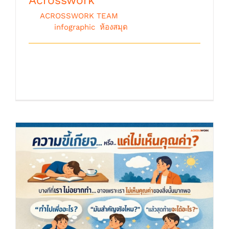
Acrosswork
By
ACROSSWORK TEAM
|
เมษายน 21st,
2026
|
infographic
,
ห้องสมุด
คุณไม่ได้สื่อสารพลาด… แต่คุณกำลัง ‘คิด
แทนอีกฝ่าย’ โดยไม่รู [...]