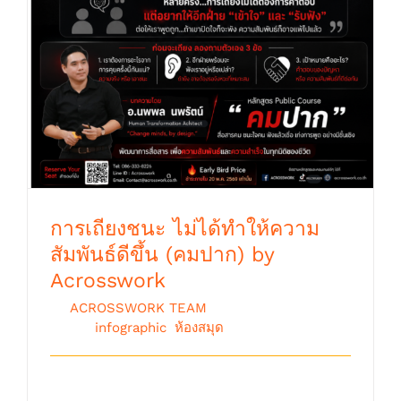
(คมปาก) by Acrosswork
การเถียงชนะ ไม่ได้ทำให้ความ
สัมพันธ์ดีขึ้น (คมปาก) by
Acrosswork
By
ACROSSWORK TEAM
|
พฤษภาคม 19th,
2026
|
infographic
,
ห้องสมุด
"การเถียงชนะ ไม่ได้ทำให้ความสัมพันธ์ดี