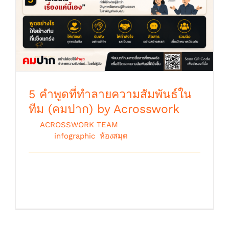
5 คำพูดที่ทำลายความสัมพันธ์ใน
ทีม (คมปาก) by Acrosswork
By
ACROSSWORK TEAM
|
พฤษภาคม 7th,
2026
|
infographic
,
ห้องสมุด
"5 คำพูดที่ทำลายความสัมพันธ์ในทีม" “
คมปาก ” By. Acrosswor [...]