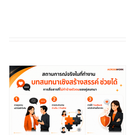
any details.
So far ACROSSWORK TEAM has
created 172 blog entries.