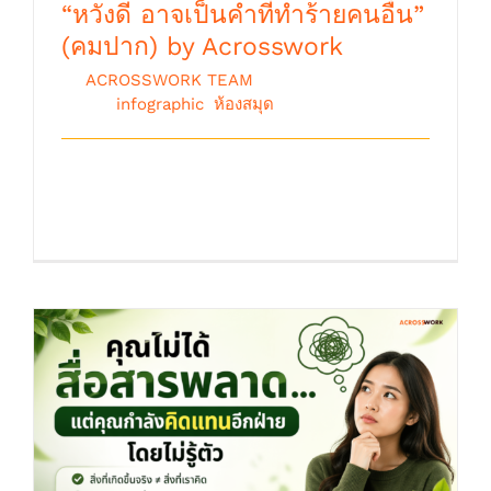
“หวังดี อาจเป็นคำที่ทำร้ายคนอื่น”
(คมปาก) by Acrosswork
By
ACROSSWORK TEAM
|
เมษายน 29th,
2026
|
infographic
,
ห้องสมุด
"หวังดี อาจเป็นคำที่ทำร้ายคนอื่น" “ คม
ปาก ” By. Acrosswork [...]