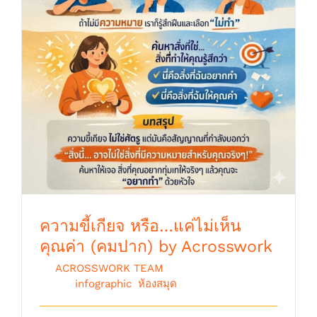
ความขี้เกียจ หรือ…แค่ไม่เห็นคุณค่า (คมปาก)
by Acrosswork
ความขี้เกียจ หรือ…แค่ไม่เห็น
คุณค่า (คมปาก) by Acrosswork
By
ACROSSWORK TEAM
|
เมษายน 16th,
2026
|
infographic
,
ห้องสมุด