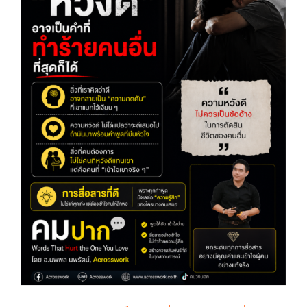
“หวังดี อาจเป็นคำที่ทำร้ายคนอื่น” (คมปาก) by
Acrosswork