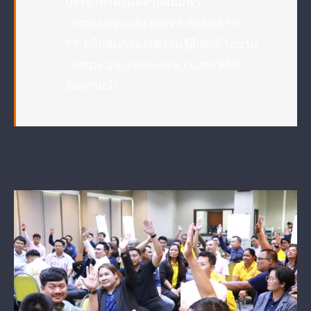
บรรยากาศในคลาสสัมมนา
:
https://youtu.be/v9-bTADBF1s
** คลิปสัมภาษณ์ความรู้สึกผู้เข้าอบรม
:
https://acrosswork.co.th/คลิป
สัมภาษณ์/