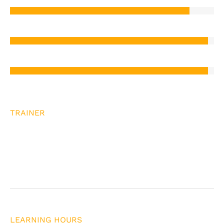
ROLEPLAY
97%
GROUP ACTIVITY
97%
TRAINER
อ.นพพล นพรัตน์
Team Culture Specialist
LEARNING HOURS