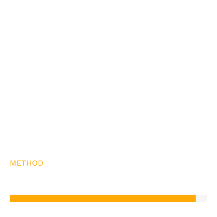
METHOD
3CO
94%
Present
88%