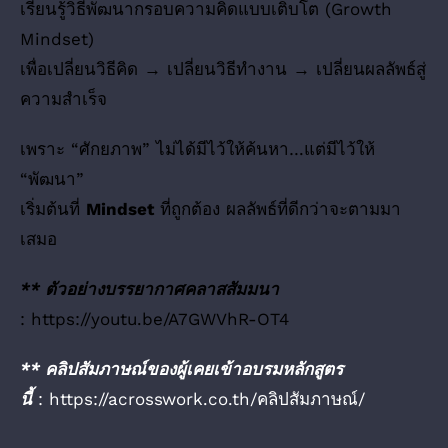
เรียนรู้วิธีพัฒนากรอบความคิดแบบเติบโต (Growth
Mindset)
เพื่อเปลี่ยนวิธีคิด → เปลี่ยนวิธีทำงาน → เปลี่ยนผลลัพธ์สู่
ความสำเร็จ
เพราะ “ศักยภาพ” ไม่ได้มีไว้ให้ค้นหา…แต่มีไว้ให้
“พัฒนา”
เริ่มต้นที่
Mindset
ที่ถูกต้อง ผลลัพธ์ที่ดีกว่าจะตามมา
เสมอ
** ตัวอย่างบรรยากาศคลาสสัมมนา
:
https://youtu.be/A7GWVhR-OT4
** คลิปสัมภาษณ์ของผู้เคยเข้าอบรมหลักสูตร
นี้
:
https://acrosswork.co.th/คลิปสัมภาษณ์/