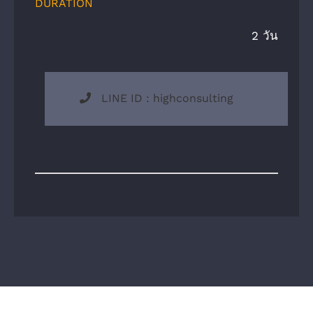
DURATION
2 วัน
LINE ID : highconsulting