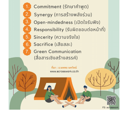
Core Values: ค่านิยม..เพื่อส่งเสริมการ