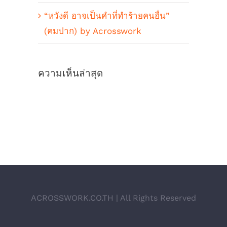
“หวังดี อาจเป็นคำที่ทำร้ายคนอื่น”
(คมปาก) by Acrosswork
ความเห็นล่าสุด
ACROSSWORK.CO.TH | All Rights Reserved