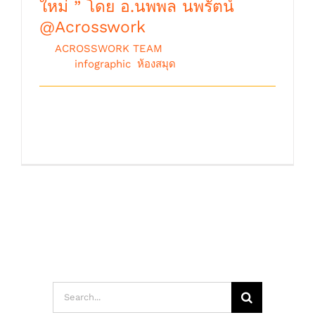
ใหม่ ” โดย อ.นพพล นพรัตน์
@Acrosswork
By
ACROSSWORK TEAM
|
เมษายน 18th,
2022
|
infographic
,
ห้องสมุด
หัวข้อ : ปัญหาของคนเป็น " หัวหน้างาน
ใหม่ " โดย : อ.นพพล นพรัตน์&n [...]
Search
for: