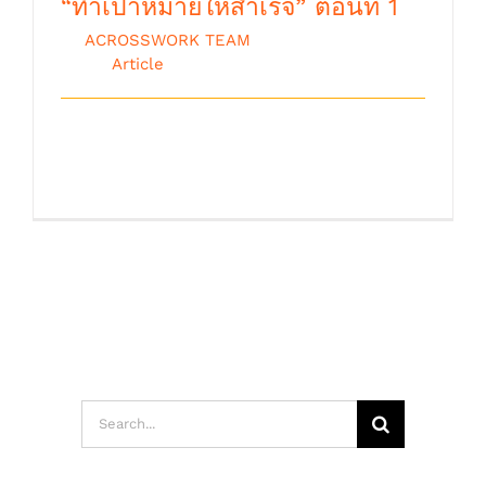
“ทำเป้าหมายให้สำเร็จ” ตอนที่ 1
By
ACROSSWORK TEAM
|
ตุลาคม 9th,
2018
|
Article
ถือเป็นกิจวัตรประจำปีเมื่อถึงช่วงปีใหม่จะเป็น
เวลาซึ่งคนจำนวนมากตั้งใจไว้ว่าจะเป [...]
Search
for: