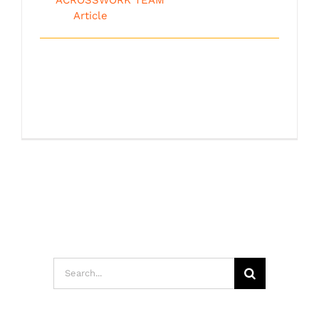
2018
|
Article
ผู้จัดการจำนวนมากก้าวขึ้นมาเป็นผู้บริหาร
ระดับกลาง(Middle Management) โดยที่
องค์ [...]
Search
for: