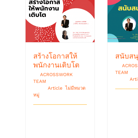
สร้างโอกาสให้พนักงาน
สนับส
เติบโต
สร้างโอกาสให้
สนับสน
พนักงานเติบโต
By
ACRO
TEAM
|
กุ
By
ACROSSWORK
2016
|
Art
TEAM
|
กุมภาพันธ์ 3rd,
2016
|
Article
,
ไม่มีหมวด
หมู่
ถ้าท่านผู้
ในผู้ชื่น
ปัญหาที่ผมเจอใน
ท่านต้องรู
การทำงานด้านปรับ
และเอรียา 
เปลี่ยนวัฒนธรรมอง