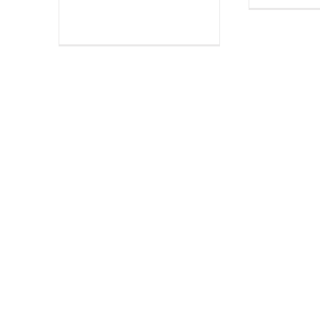
[...]