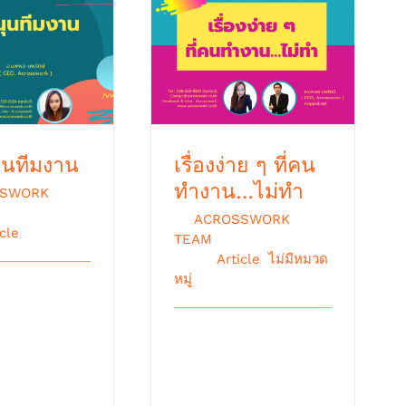
เรื่องง่าย ๆ ที่คนทำงาน…
นุนทีมงาน
ไม่ทำ
ุนทีมงาน
เรื่องง่าย ๆ ที่คน
ทำงาน…ไม่ทำ
SSWORK
มภาพันธ์ 3rd,
By
ACROSSWORK
icle
TEAM
|
กุมภาพันธ์ 3rd,
2016
|
Article
,
ไม่มีหมวด
หมู่
อ่านเป็นหนึ่ง
ชอบกีฬากอล์ฟ
เรื่องง่าย ๆ ที่คนทำงาน
้จัก “ โมรียา
ไม่ทำ ทุกวันนี้ในการ
จ [...]
ทำงาน ผมเจอปัญหา