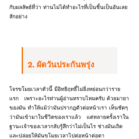
กับผลลัพธ์ที่ว่า ท่านไม่ได้ทำอะไรที่เป็นชิ้นเป็นอันเลย
สักอย่าง
2. ผัดวันประกันพรุ่ง
โจรขโมยเวลาตัวนี้ มีอิทธิฤทธิ์ไม่ยิ่งหย่อนกว่าราย
แรก เพราะอะไรท่านผู้อ่านทราบไหมครับ ด้วยมายา
ของมัน ทำให้แม้ว่ามันปรากฎตัวต่อหน้าเรา เห็นชัดๆ
ว่ามันเข้ามาในชีวิตของเราแล้ว แต่หลายครั้งเราใน
ฐานะเจ้าของเวลากลับรู้สึกว่าไม่เป็นไร ช่างมันเถิด
และปล่อยให้มันขโมยเวลาไปต่อหน้าต่อตา