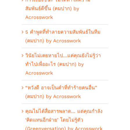
สัมพันธ์ดีขึ้น (คมปาก) by
Acrosswork
5 คำพูดที่ทำลายความสัมพันธ์ในทีม
(คมปาก) by Acrosswork
วินัยไม่เคยหายไป…แค่คุณยังไม่รู้ว่า
ทำไปเพื่ออะไร (คมปาก) by
Acrosswork
“หวังดี อาจเป็นคำที่ทำร้ายคนอื่น”
(คมปาก) by Acrosswork
คุณไม่ได้สื่อสารพลาด… แต่คุณกำลัง
‘คิดแทนอีกฝ่าย’ โดยไม่รู้ตัว
(Greenversation) by Acrosswork