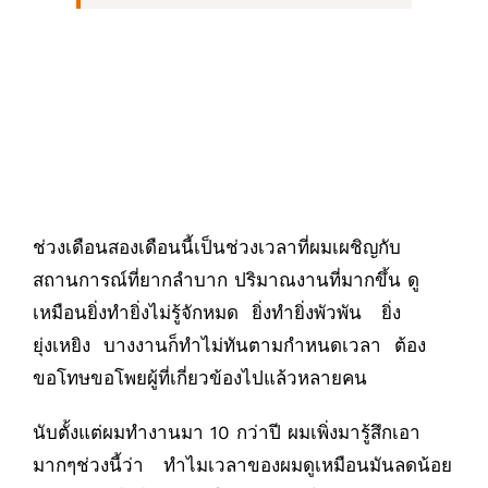
ท่านเคยรู้สึกไหมว่า เวลาของเราหายไปไหน ทั้งที่เรา
แต่ละคนมีเวลาเท่ากัน แต่ทำไมบางคนถึงทำให้เรา
รู้สึกว่า เขามีเวลาเยอะแยะมากมายในการทำสิ่งที่น่า
ประทับใจหลายอย่าง ในขณะที่เวลาของเราหายไป
ไหนอย่างไร้ร่องรอย
ช่วงเดือนสองเดือนนี้เป็นช่วงเวลาที่ผมเผชิญกับ
สถานการณ์ที่ยากลำบาก ปริมาณงานที่มากขึ้น ดู
เหมือนยิ่งทำยิ่งไม่รู้จักหมด ยิ่งทำยิ่งพัวพัน ยิ่ง
ยุ่งเหยิง บางงานก็ทำไม่ทันตามกำหนดเวลา ต้อง
ขอโทษขอโพยผู้ที่เกี่ยวข้องไปแล้วหลายคน
นับตั้งแต่ผมทำงานมา 10 กว่าปี ผมเพิ่งมารู้สึกเอา
มากๆช่วงนี้ว่า ทำไมเวลาของผมดูเหมือนมันลดน้อย