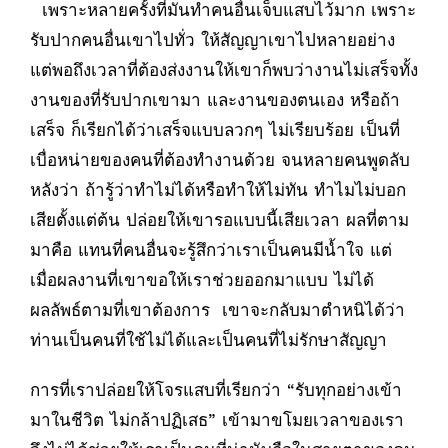
เพราะหลายครั้งที่มันทำคนอื่นเจ็บแสบไว้มาก เพราะ
รับปากคนอื่นเขาไปทั่ว ให้สัญญาเขาไปหลายอย่าง
แต่พอถึงเวลาที่ต้องส่งงานให้เขาก็พบว่างานไม่เสร็จทั้ง
งานของที่รับปากเขามา และงานของตนเอง หรือถ้า
เสร็จ ก็เรียกได้ว่าเสร็จแบบลวกๆ ไม่เรียบร้อย เป็นที่
เบื่อหน่ายของคนที่ต้องทำงานด้วย จนหลายคนพูดลับ
หลังว่า ถ้ารู้ว่าทำไม่ได้หรือทำให้ไม่ทัน ทำไมไม่บอก
เสียตั้งแต่ต้น ปล่อยให้เขารอแบบนี้เสียเวลา ผลที่ตาม
มาคือ แทนที่คนอื่นจะรู้สึกว่าเราเป็นคนมีน้ำใจ แต่
เมื่อผลงานที่เขาขอให้เราช่วยออกมาแบบ ไม่ได้
ผลลัพธ์ตามที่เขาต้องการ เขาจะกลับมาตำหนิได้ว่า
ท่านเป็นคนที่ใช้ไม่ได้และเป็นคนที่ไม่รักษาสัญญา
การที่เราปล่อยให้โจรแสบที่เรียกว่า “รับทุกอย่างเข้า
มาในชีวิต ไม่กล้าปฏิเสธ” เข้ามาขโมยเวลาของเรา