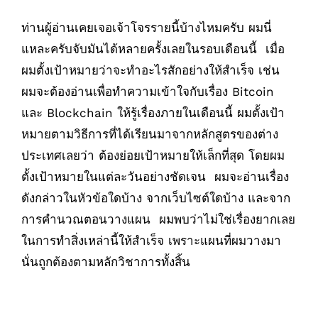
ท่านผู้อ่านเคยเจอเจ้าโจรรายนี้บ้างไหมครับ ผมนี่
แหละครับจับมันได้หลายครั้งเลยในรอบเดือนนี้ เมื่อ
ผมตั้งเป้าหมายว่าจะทำอะไรสักอย่างให้สำเร็จ เช่น
ผมจะต้องอ่านเพื่อทำความเข้าใจกับเรื่อง Bitcoin
และ Blockchain ให้รู้เรื่องภายในเดือนนี้ ผมตั้งเป้า
หมายตามวิธีการที่ได้เรียนมาจากหลักสูตรของต่าง
ประเทศเลยว่า ต้องย่อยเป้าหมายให้เล็กที่สุด โดยผม
ตั้งเป้าหมายในแต่ละวันอย่างชัดเจน ผมจะอ่านเรื่อง
ดังกล่าวในหัวข้อใดบ้าง จากเว็บไซต์ใดบ้าง และจาก
การคำนวณตอนวางแผน ผมพบว่าไม่ใช่เรื่องยากเลย
ในการทำสิ่งเหล่านี้ให้สำเร็จ เพราะแผนที่ผมวางมา
นั่นถูกต้องตามหลักวิชาการทั้งสิ้น