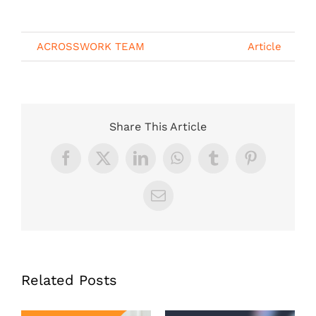
By
ACROSSWORK TEAM
|
ตุลาคม 9th, 2018
|
Article
Share This Article
Facebook
X
LinkedIn
WhatsApp
Tumblr
Pinterest
Email
Related Posts