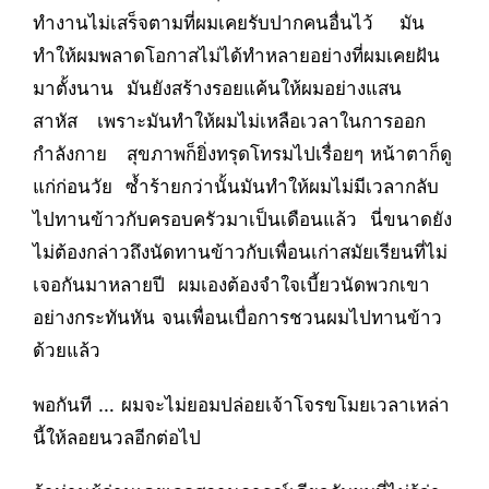
ทำงานไม่เสร็จตามที่ผมเคยรับปากคนอื่นไว้ มัน
ทำให้ผมพลาดโอกาสไม่ได้ทำหลายอย่างที่ผมเคยฝัน
มาตั้งนาน มันยังสร้างรอยแค้นให้ผมอย่างแสน
สาหัส เพราะมันทำให้ผมไม่เหลือเวลาในการออก
กำลังกาย สุขภาพก็ยิ่งทรุดโทรมไปเรื่อยๆ หน้าตาก็ดู
แก่ก่อนวัย ซ้ำร้ายกว่านั้นมันทำให้ผมไม่มีเวลากลับ
ไปทานข้าวกับครอบครัวมาเป็นเดือนแล้ว นี่ขนาดยัง
ไม่ต้องกล่าวถึงนัดทานข้าวกับเพื่อนเก่าสมัยเรียนที่ไม่
เจอกันมาหลายปี ผมเองต้องจำใจเบี้ยวนัดพวกเขา
อย่างกระทันหัน จนเพื่อนเบื่อการชวนผมไปทานข้าว
ด้วยแล้ว
พอกันที … ผมจะไม่ยอมปล่อยเจ้าโจรขโมยเวลาเหล่า
นี้ให้ลอยนวลอีกต่อไป