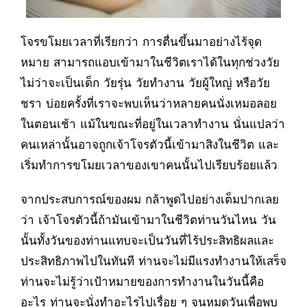
โจรขโมยเวลาที่เรียกว่า การตื่นขึ้นมาอย่างไร้จุด
หมาย สามารถแอบเข้ามาในชีวิตเราได้ในทุกช่วงวัย
ไม่ว่าจะเป็นเด็ก วัยรุ่น วัยทำงาน วัยผู้ใหญ่ หรือวัย
ชรา บ่อยครั้งที่เราจะพบเห็นว่าหลายคนนั่งเหมอลอย
ในตอนเช้า แม้ในขณะที่อยู่ในเวลาทำงาน นั่นแปลว่า
คนเหล่านั้นอาจถูกเจ้าโจรตัวนี้เข้ามาสิงในชีวิต และ
เริ่มทำการขโมยเวลาของเขาคนนั้นไปเรียบร้อยแล้ว
จากประสบการณ์ของผม กล้าพูดไปอย่างเต็มปากเลย
ว่า เจ้าโจรตัวนี้ถ้ามันเข้ามาในชีวิตท่านวันไหน วัน
นั้นทั้งวันของท่านแทบจะเป็นวันที่ไร้ประสิทธิผลและ
ประสิทธิภาพไปในทันที ท่านจะไม่มีแรงทำงานให้เสร็จ
ท่านจะไม่รู้ว่าเป้าหมายของการทำงานในวันนี้คือ
อะไร ท่านจะนั่งทำอะไรไปเรื่อย ๆ จนหมดวันเพื่อพบ