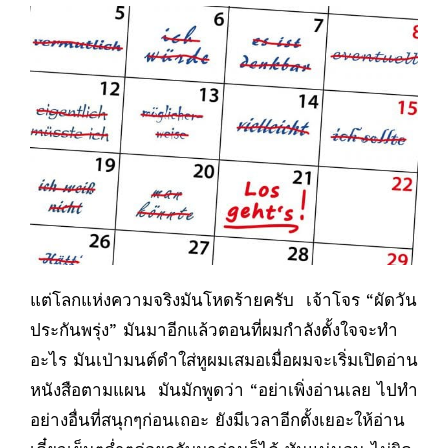
แต่โลกแห่งความจริงมันโหดร้ายครับ เจ้าโจร “ผัดวัน
ประกันพรุ่ง” มันมาอีกแล้วตอนที่ผมกำลังตั้งใจจะทำ
อะไร มันเป่ามนต์ดำใส่หูผมเสมอเมื่อผมจะเริ่มเปิดอ่าน
หนังสือตามแผน มันมักพูดว่า “อย่าเพิ่งอ่านเลย ไปทำ
อย่างอื่นที่สนุกๆก่อนเถอะ ยังมีเวลาอีกตั้งเยอะให้อ่าน